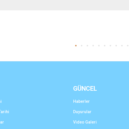
GÜNCEL
i
Haberler
arihi
Duyurular
lar
Video Galeri