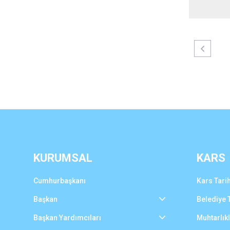
KURUMSAL
KARS
Cumhurbaşkanı
Kars Tarih
Başkan
Belediye T
Başkan Yardımcıları
Muhtarlık