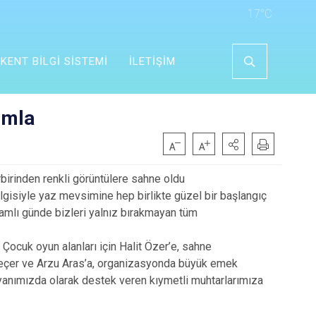
17°C
KENT BİLGİ SİSTEMİ
İLETİŞİM
ımla
rbirinden renkli görüntülere sahne oldu
lgisiyle yaz mevsimine hep birlikte güzel bir başlangıç
nlamlı günde bizleri yalnız bırakmayan tüm
ocuk oyun alanları için Halit Özer’e, sahne
 Geçer ve Arzu Aras’a, organizasyonda büyük emek
anımızda olarak destek veren kıymetli muhtarlarımıza