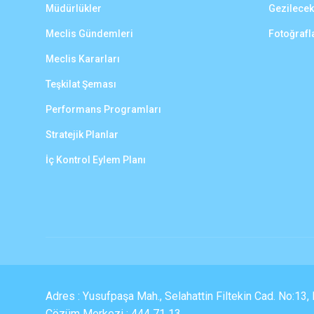
Müdürlükler
Gezilecek
Meclis Gündemleri
Fotoğrafl
Meclis Kararları
Teşkilat Şeması
Performans Programları
Stratejik Planlar
İç Kontrol Eylem Planı
Adres : Yusufpaşa Mah., Selahattin Filtekin Cad. No:13
Çözüm Merkezi : 444 71 13