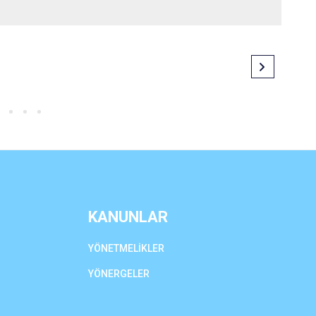
KANUNLAR
YÖNETMELİKLER
YÖNERGELER