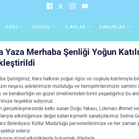
KARS
GÜNCEL
İLANLAR
KANUNLAR
a Yaza Merhaba Şenliği Yoğun Katıl
leştirildi
a Şenliğimiz, Kars halkının yoğun ilgisi ve coşkulu katılımıyla bi
zın neşesi, ailelerimizin mutluluğu ve hemşehrilerimizin samimi i
lik ve beraberliğin en güzel örneklerinden birini yaşadığımız bu a
imize teşekkür ediyoruz.
n gerçekleşmesinde katkı sunan Doğu Yakası, Lokmacı Ahmet ve Ç
arıyla etkinliğimize değer katan kıymetli sanatçılarımız Selma
rs Belediyesi Kültür Müdürlüğü personellerimize ve her zaman y
şekkür ederiz.
ha nice güzel etkinliklerde buluşmak dileğiyle.