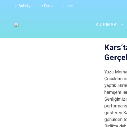
e-Belediye
e-Fatura
e-İmar
KURUMSAL
Kars’t
Gerçek
Yaza Merhab
Çocuklarımı
yaptık. Bir
hemşehriler
Şenliğimizi
performansl
gösteren Ka
gönülden te
Birlikte da