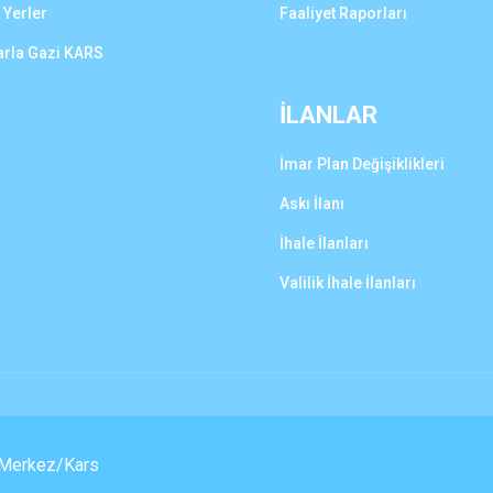
 Yerler
Faaliyet Raporları
arla Gazi KARS
İLANLAR
İmar Plan Değişiklikleri
Askı İlanı
İhale İlanları
Valilik İhale İlanları
, Merkez/Kars