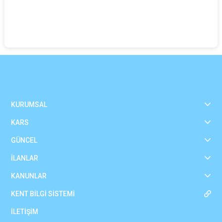
KURUMSAL
KARS
GÜNCEL
İLANLAR
KANUNLAR
KENT BİLGİ SİSTEMİ
İLETİŞİM