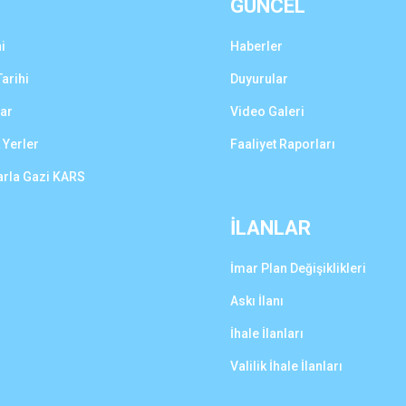
GÜNCEL
i
Haberler
arihi
Duyurular
lar
Video Galeri
 Yerler
Faaliyet Raporları
arla Gazi KARS
İLANLAR
İmar Plan Değişiklikleri
Askı İlanı
İhale İlanları
Valilik İhale İlanları