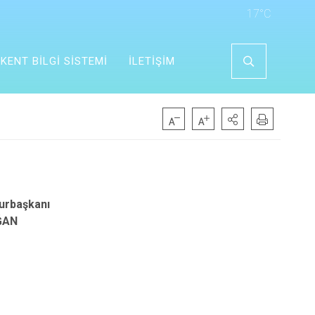
17°C
KENT BİLGİ SİSTEMİ
İLETİŞİM
urbaşkanı
ĞAN