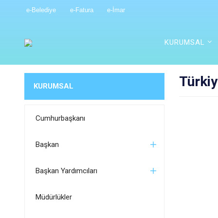
e-Belediye
e-Fatura
e-İmar
KURUMSAL
Türki
KURUMSAL
Cumhurbaşkanı
Başkan
Başkan Yardımcıları
Müdürlükler