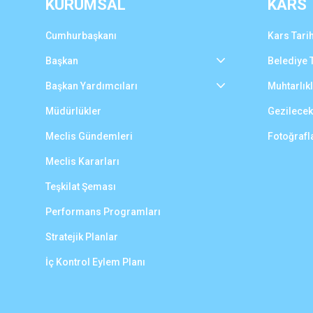
KURUMSAL
KARS
Cumhurbaşkanı
Kars Tarih
Başkan
Belediye T
Başkan Yardımcıları
Muhtarlık
Müdürlükler
Gezilecek
Meclis Gündemleri
Fotoğrafl
Meclis Kararları
Teşkilat Şeması
Performans Programları
Stratejik Planlar
İç Kontrol Eylem Planı