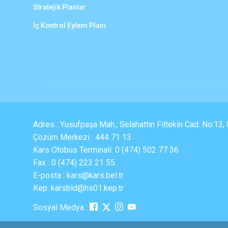
Stratejik Planlar
İç Kontrol Eylem Planı
Adres : Yusufpaşa Mah., Selahattin Filtekin Cad. No:13
Çözüm Merkezi : 444 71 13
Kars Otobüs Terminali: 0 (474) 502 77 36
Fax : 0 (474) 223 21 55
E-posta : kars@kars.bel.tr
Kep: karsbld@hs01.kep.tr
Sosyal Medya :