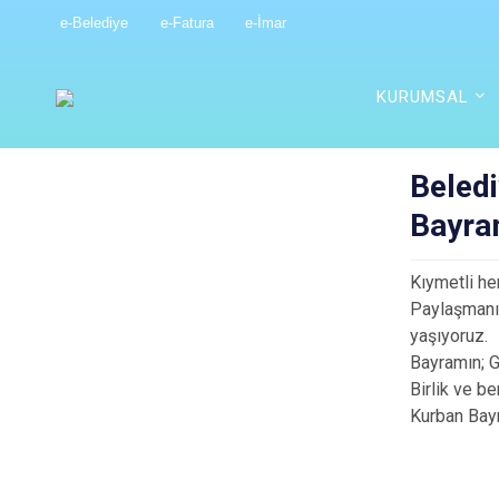
e-Belediye
e-Fatura
e-İmar
KURUMSAL
Beled
Bayra
Kıymetli he
Paylaşmanın
yaşıyoruz.
Bayramın; G
Birlik ve b
Kurban Bay