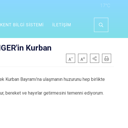
17°C
KENT BİLGİ SİSTEMİ
İLETİŞİM
NGER'in Kurban
ek Kurban Bayramı’na ulaşmanın huzurunu hep birlikte
ur, bereket ve hayırlar getirmesini temenni ediyorum.
…