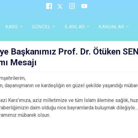
KARS
GÜNCEL
İLANLAR
KANUNLAR
iye Başkanımız Prof. Dr. Ötüken SE
mı Mesajı
mşehrilerim,
, dayanışmanın ve kardeşliğin en güzel şekilde yaşandığı mübar
azi Kars’ımıza, aziz milletimize ve tüm İslam âlemine sağlık, huz
eraberliğimizin daim olduğu nice bayramlarda buluşmak dileğiyle
ramımız mübarek olsun.