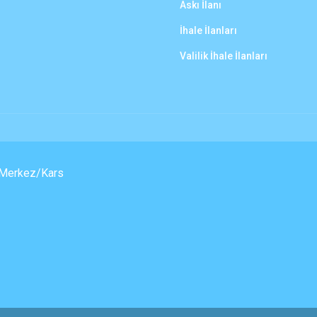
Askı İlanı
İhale İlanları
Valilik İhale İlanları
, Merkez/Kars