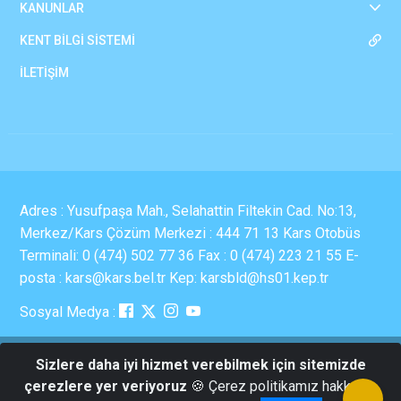
KANUNLAR
KENT BİLGİ SİSTEMİ
İLETİŞİM
Adres : Yusufpaşa Mah., Selahattin Filtekin Cad. No:13,
Merkez/Kars Çözüm Merkezi : 444 71 13 Kars Otobüs
Terminali: 0 (474) 502 77 36 Fax : 0 (474) 223 21 55 E-
posta : kars@kars.bel.tr Kep: karsbld@hs01.kep.tr
Sosyal Medya :
Sizlere daha iyi hizmet verebilmek için sitemizde
Tüm Hakları Saklıdır | Bilgi İşlem Müdürlüğü | Kars
çerezlere yer veriyoruz
🍪 Çerez politikamız hakkında
Belediyesi