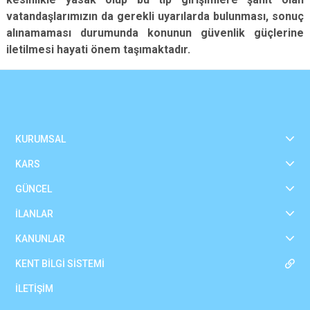
vatandaşlarımızın da gerekli uyarılarda bulunması, sonuç
alınamaması durumunda konunun güvenlik güçlerine
iletilmesi hayati önem taşımaktadır.
KURUMSAL
KARS
GÜNCEL
İLANLAR
KANUNLAR
KENT BİLGİ SİSTEMİ
İLETİŞİM