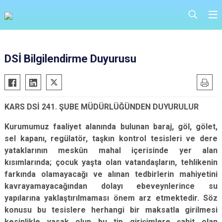
DSİ Bilgilendirme Duyurusu
KARS DSİ 241. ŞUBE MÜDÜRLÜĞÜNDEN DUYURULUR
Kurumumuz faaliyet alanında bulunan baraj, göl, gölet,
sel kapanı, regülatör, taşkın kontrol tesisleri ve dere
yataklarının meskûn mahal içerisinde yer alan
kısımlarında; çocuk yaşta olan vatandaşların, tehlikenin
farkında olamayacağı ve alınan tedbirlerin mahiyetini
kavrayamayacağından dolayı ebeveynlerince su
yapılarına yaklaştırılmaması önem arz etmektedir. Söz
konusu bu tesislere herhangi bir maksatla girilmesi
kesinlikle yasak olup bu tip girişimlere şahit olan