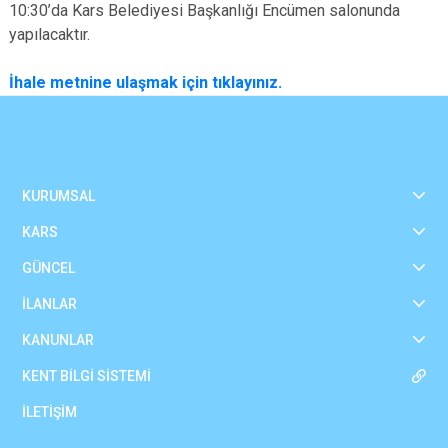
10:30’
da Kars Belediyesi Başkanlığı Encümen salonunda
yapılacaktır.
İhale metnine ulaşmak için tıklayınız.
KURUMSAL
KARS
GÜNCEL
İLANLAR
KANUNLAR
KENT BİLGİ SİSTEMİ
İLETİŞİM